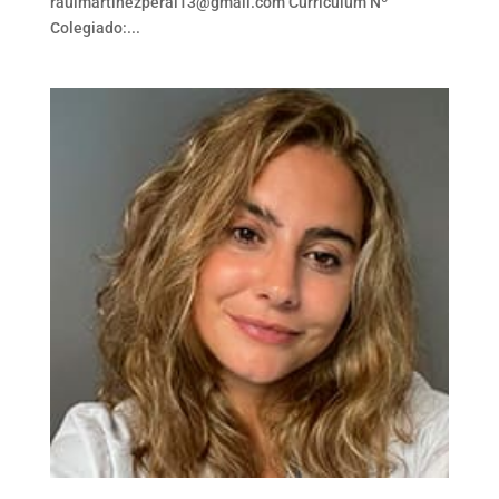
raulmartinezperal13@gmail.com Currículum Nº
Colegiado:...