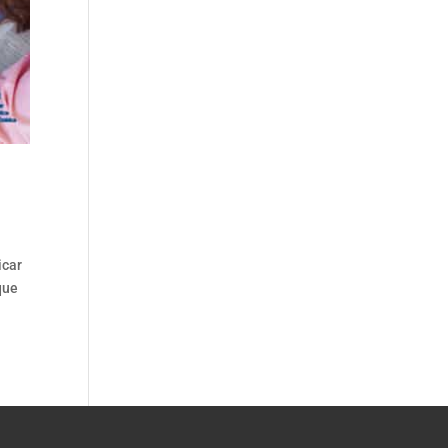
icar
que